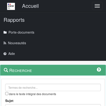
Menu principal
Accueil
Toggl
Rapports
Porte-documents
Nouveautés
Aide
Menu
Navigation
Recherche
contextuel
et
outils
annexes
dans le texte intégral des documents
Sujet