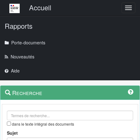
Menu principal
Accueil
Toggl
Rapports
Porte-documents
Nouveautés
Aide
Menu
Navigation
Recherche
contextuel
et
outils
annexes
dans le texte intégral des documents
Sujet