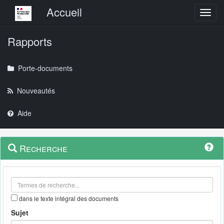
Menu principal
Accueil
Toggl
Rapports
Porte-documents
Nouveautés
Aide
Menu
Navigation
Recherche
contextuel
et
outils
annexes
dans le texte intégral des documents
Sujet