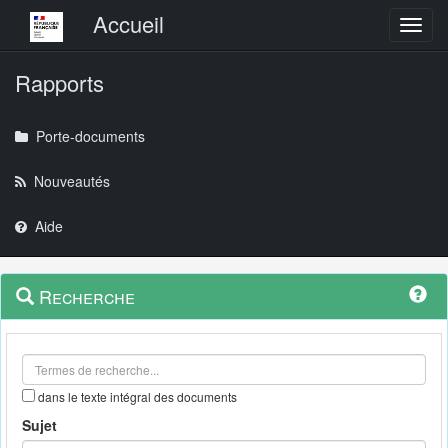
Menu principal
Accueil
Toggl
Rapports
Porte-documents
Nouveautés
Aide
Menu
Navigation
Recherche
contextuel
et
outils
annexes
dans le texte intégral des documents
Sujet