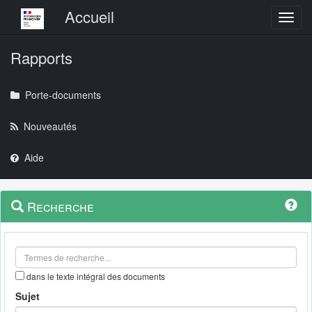
Menu principal
Accueil
Toggl
Rapports
Porte-documents
Nouveautés
Aide
Menu
Navigation
Recherche
contextuel
et
outils
annexes
dans le texte intégral des documents
Sujet