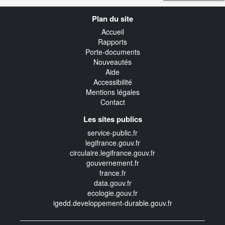
Navigation
Plan du site
transverse
Accueil
Rapports
Porte-documents
Nouveautés
Aide
Accessibilité
Mentions légales
Contact
Les sites publics
service-public.fr
legifrance.gouv.fr
circulaire.legifrance.gouv.fr
gouvernement.fr
france.fr
data.gouv.fr
ecologie.gouv.fr
igedd.developpement-durable.gouv.fr