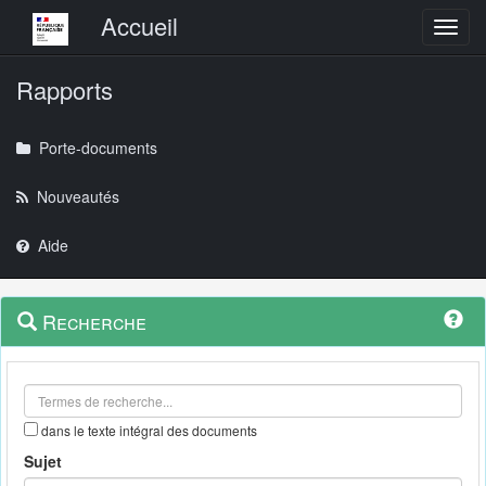
Menu principal
Accueil
Toggl
Rapports
Porte-documents
Nouveautés
Aide
Menu
Navigation
Recherche
contextuel
et
outils
annexes
dans le texte intégral des documents
Sujet