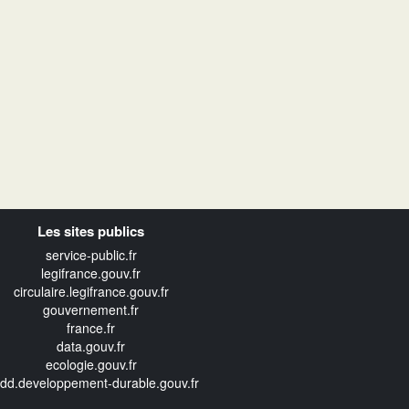
Les sites publics
service-public.fr
legifrance.gouv.fr
circulaire.legifrance.gouv.fr
gouvernement.fr
france.fr
data.gouv.fr
ecologie.gouv.fr
edd.developpement-durable.gouv.fr