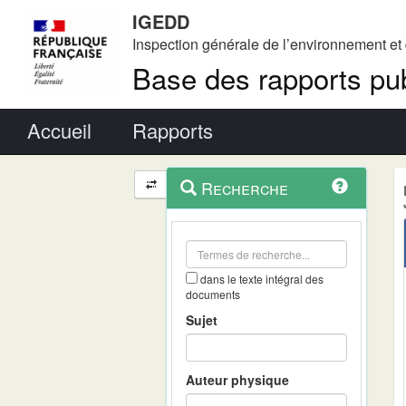
IGEDD
Inspection générale de l’environnement e
Base des rapports pub
Menu principal
Accueil
Rapports
Menu
Navigation
Recherche
contextuel
et
outils
annexes
dans le texte intégral des
documents
Sujet
Auteur physique