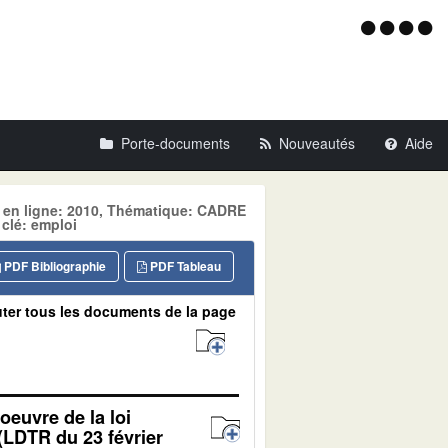
Menu
d'acce
Porte-documents
Nouveautés
Aide
e en ligne: 2010, Thématique: CADRE
clé: emploi
PDF Bibliographie
PDF Tableau
ter tous les documents de la page
oeuvre de la loi
 (LDTR du 23 février