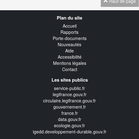
Haut de page
Navigation
Plan du site
transverse
Accueil
Rapports
Porte-documents
Nouveautés
Aide
Accessibilité
Mentions légales
Contact
Les sites publics
service-public.fr
legifrance.gouv.fr
circulaire.legifrance.gouv.fr
gouvernement.fr
france.fr
data.gouv.fr
ecologie.gouv.fr
igedd.developpement-durable.gouv.fr