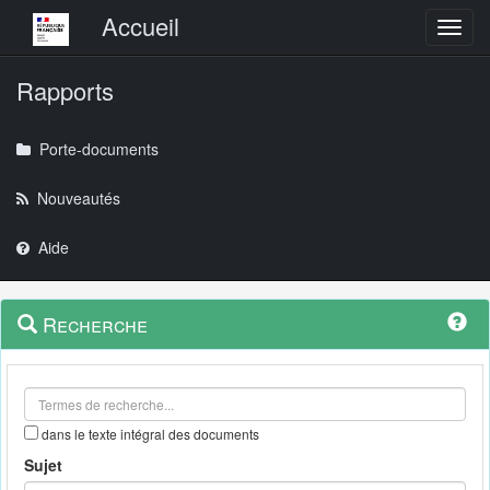
Menu principal
Accueil
Toggl
Rapports
Porte-documents
Nouveautés
Aide
Menu
Navigation
Recherche
contextuel
et
outils
annexes
dans le texte intégral des documents
Sujet