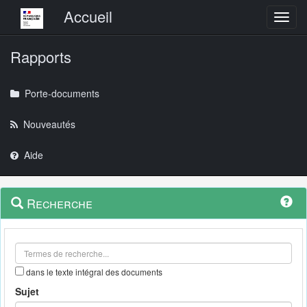
Menu principal
Accueil
Toggl
Rapports
Porte-documents
Nouveautés
Aide
Menu
Navigation
Recherche
contextuel
et
outils
annexes
dans le texte intégral des documents
Sujet