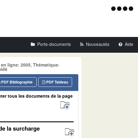
Menu
d'acce
Porte-documents
Nouveautés
Aide
 en ligne: 2005, Thématique:
aidé
PDF Bibliographie
PDF Tableau
ter tous les documents de la page
 de la surcharge