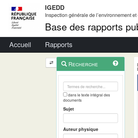
IGEDD
Inspection générale de l’environnement e
Base des rapports pub
Menu principal
Accueil
Rapports
Menu
Navigation
Recherche
contextuel
et
outils
annexes
dans le texte intégral des
documents
Sujet
Auteur physique