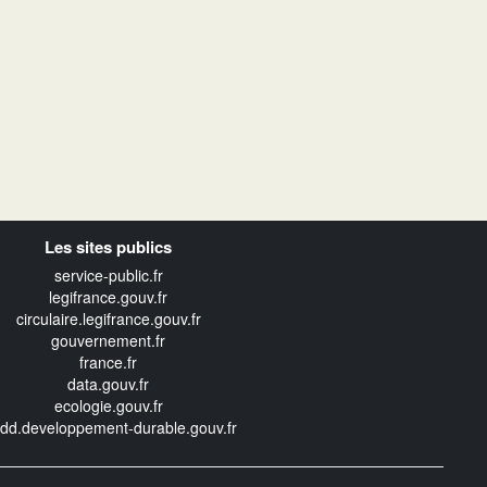
Les sites publics
service-public.fr
legifrance.gouv.fr
circulaire.legifrance.gouv.fr
gouvernement.fr
france.fr
data.gouv.fr
ecologie.gouv.fr
edd.developpement-durable.gouv.fr