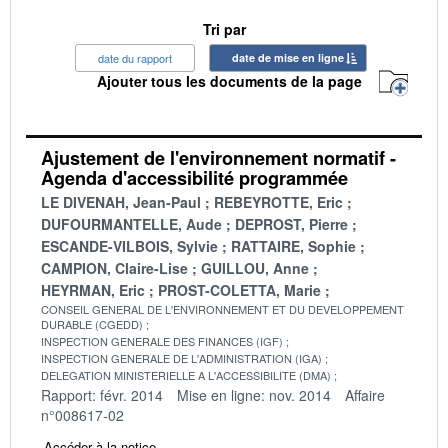
Tri par
date du rapport
date de mise en ligne
Ajouter tous les documents de la page
Ajustement de l'environnement normatif -
Agenda d'accessibilité programmée
LE DIVENAH, Jean-Paul
REBEYROTTE, Eric
DUFOURMANTELLE, Aude
DEPROST, Pierre
ESCANDE-VILBOIS, Sylvie
RATTAIRE, Sophie
CAMPION, Claire-Lise
GUILLOU, Anne
HEYRMAN, Eric
PROST-COLETTA, Marie
CONSEIL GENERAL DE L'ENVIRONNEMENT ET DU DEVELOPPEMENT
DURABLE (CGEDD)
INSPECTION GENERALE DES FINANCES (IGF)
INSPECTION GENERALE DE L'ADMINISTRATION (IGA)
DELEGATION MINISTERIELLE A L'ACCESSIBILITE (DMA)
Rapport: févr. 2014
Mise en ligne: nov. 2014
Affaire
n°008617-02
Accéder à la notice