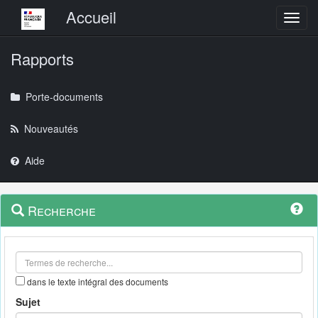
Menu principal
Accueil
Toggl
Rapports
Porte-documents
Nouveautés
Aide
Menu
Navigation
Recherche
contextuel
et
outils
annexes
dans le texte intégral des documents
Sujet