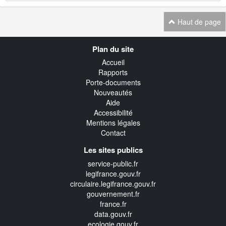
Haut de page
Navigation
Plan du site
transverse
Accueil
Rapports
Porte-documents
Nouveautés
Aide
Accessibilité
Mentions légales
Contact
Les sites publics
service-public.fr
legifrance.gouv.fr
circulaire.legifrance.gouv.fr
gouvernement.fr
france.fr
data.gouv.fr
ecologie.gouv.fr