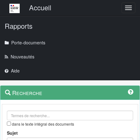
Menu principal
Accueil
Toggl
Rapports
Porte-documents
Nouveautés
Aide
Menu
Navigation
Recherche
contextuel
et
outils
annexes
dans le texte intégral des documents
Sujet