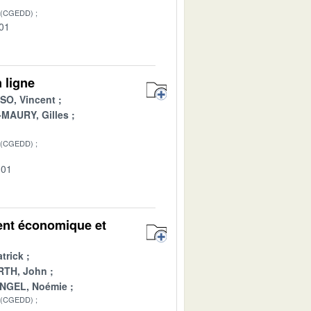
 (CGEDD)
-01
 ligne
O, Vincent
MAURY, Gilles
 (CGEDD)
-01
ent économique et
atrick
TH, John
NGEL, Noémie
 (CGEDD)