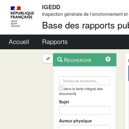
IGEDD
Inspection générale de l’environnement e
Base des rapports pub
Menu principal
Accueil
Rapports
Menu
Navigation
Recherche
contextuel
et
outils
annexes
dans le texte intégral des
documents
Sujet
Auteur physique