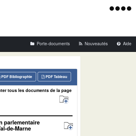
Menu
d'acce
Porte-documents
Nouveautés
Aide
PDF Bibliographie
PDF Tableau
ter tous les documents de la page
on parlementaire
Val-de-Marne