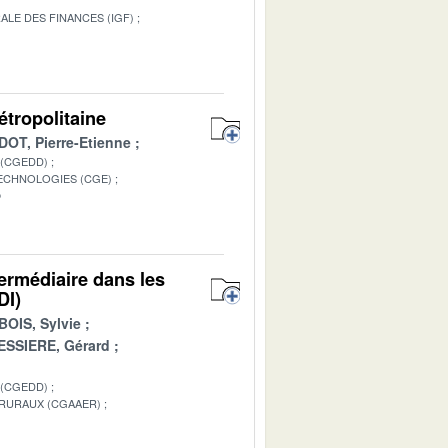
ALE DES FINANCES (IGF)
1
étropolitaine
OT, Pierre-Etienne
 (CGEDD)
TECHNOLOGIES (CGE)
P
ermédiaire dans les
DI)
OIS, Sylvie
ESSIERE, Gérard
 (CGEDD)
 RURAUX (CGAAER)