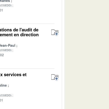
arles
 (CGEDD)
01
ions de l'audit de
gement en direction
Jean-Paul
 (CGEDD)
-02
 services et
line
 (CGEDD)
01