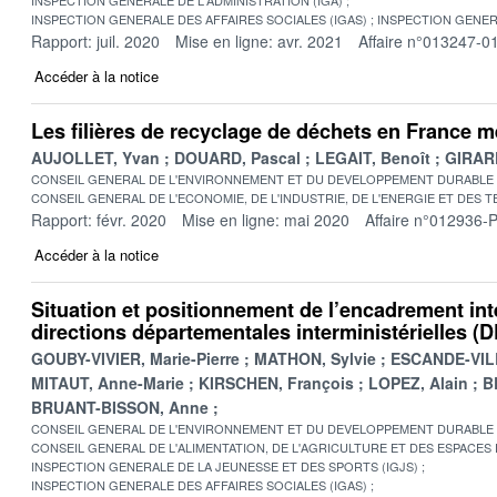
INSPECTION GENERALE DES AFFAIRES SOCIALES (IGAS)
INSPECTION GENER
Rapport: juil. 2020
Mise en ligne: avr. 2021
Affaire n°013247-0
Accéder à la notice
Les filières de recyclage de déchets en France m
AUJOLLET, Yvan
DOUARD, Pascal
LEGAIT, Benoît
GIRARD
CONSEIL GENERAL DE L'ENVIRONNEMENT ET DU DEVELOPPEMENT DURABLE
CONSEIL GENERAL DE L'ECONOMIE, DE L'INDUSTRIE, DE L'ENERGIE ET DES 
Rapport: févr. 2020
Mise en ligne: mai 2020
Affaire n°012936-
Accéder à la notice
Situation et positionnement de l’encadrement int
directions départementales interministérielles (D
GOUBY-VIVIER, Marie-Pierre
MATHON, Sylvie
ESCANDE-VILB
MITAUT, Anne-Marie
KIRSCHEN, François
LOPEZ, Alain
B
BRUANT-BISSON, Anne
CONSEIL GENERAL DE L'ENVIRONNEMENT ET DU DEVELOPPEMENT DURABLE
CONSEIL GENERAL DE L'ALIMENTATION, DE L'AGRICULTURE ET DES ESPACES
INSPECTION GENERALE DE LA JEUNESSE ET DES SPORTS (IGJS)
INSPECTION GENERALE DES AFFAIRES SOCIALES (IGAS)