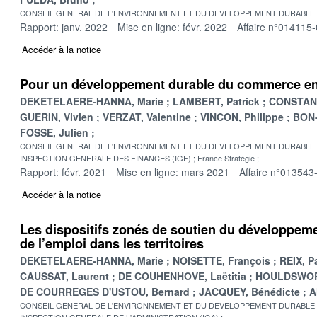
CONSEIL GENERAL DE L'ENVIRONNEMENT ET DU DEVELOPPEMENT DURABLE
Rapport: janv. 2022
Mise en ligne: févr. 2022
Affaire n°014115
Accéder à la notice
Pour un développement durable du commerce en
DEKETELAERE-HANNA, Marie
LAMBERT, Patrick
CONSTANS
GUERIN, Vivien
VERZAT, Valentine
VINCON, Philippe
BON-
FOSSE, Julien
CONSEIL GENERAL DE L'ENVIRONNEMENT ET DU DEVELOPPEMENT DURABLE
INSPECTION GENERALE DES FINANCES (IGF)
France Stratégie
Rapport: févr. 2021
Mise en ligne: mars 2021
Affaire n°013543
Accéder à la notice
Les dispositifs zonés de soutien du développem
de l’emploi dans les territoires
DEKETELAERE-HANNA, Marie
NOISETTE, François
REIX, P
CAUSSAT, Laurent
DE COUHENHOVE, Laëtitia
HOULDSWOR
DE COURREGES D'USTOU, Bernard
JACQUEY, Bénédicte
A
CONSEIL GENERAL DE L'ENVIRONNEMENT ET DU DEVELOPPEMENT DURABLE
INSPECTION GENERALE DE L'ADMINISTRATION (IGA)