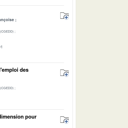
ançoise
 (CGEDD)
01
d'emploi des
 (CGEDD)
1
 dimension pour