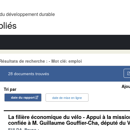
t du développement durable
liés
Résultats de recherche : - Mot clé: emploi
28 documents trouvés
Ajou
Tri par
date du rapport
date de mise en ligne
La filière économique du vélo - Appui à la missi
confiée à M. Guillaume Gouffier-Cha, député du 
FULDA, Bruno