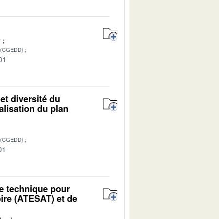
y
 (CGEDD)
01
et diversité du
lisation du plan
 (CGEDD)
01
ce technique pour
oire (ATESAT) et de