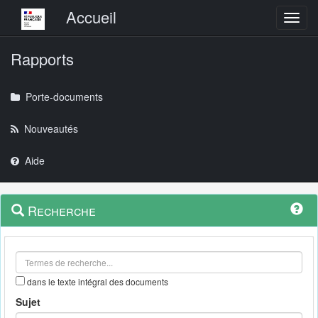
Menu principal
Accueil
Toggl
Rapports
Porte-documents
Nouveautés
Aide
Menu
Navigation
Recherche
contextuel
et
outils
annexes
dans le texte intégral des documents
Sujet