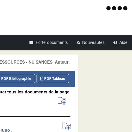
Menu
d'acce
Porte-documents
Nouveautés
Aide
: RESSOURCES - NUISANCES, Auteur:
PDF Bibliographie
PDF Tableau
ter tous les documents de la page
Bruno