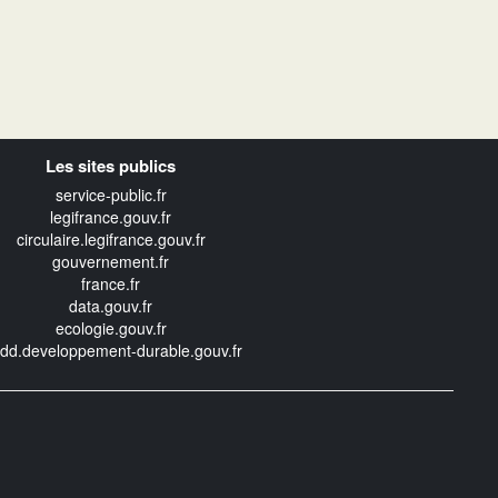
Les sites publics
service-public.fr
legifrance.gouv.fr
circulaire.legifrance.gouv.fr
gouvernement.fr
france.fr
data.gouv.fr
ecologie.gouv.fr
edd.developpement-durable.gouv.fr