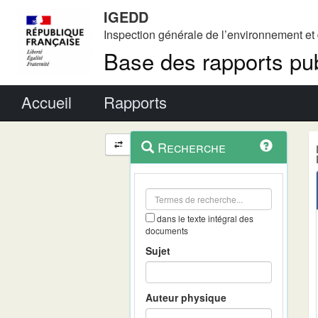
IGEDD
Inspection générale de l’environnement e
Base des rapports pub
Menu principal
Accueil
Rapports
Menu
Navigation
Recherche
contextuel
et
outils
annexes
dans le texte intégral des
documents
Sujet
Auteur physique