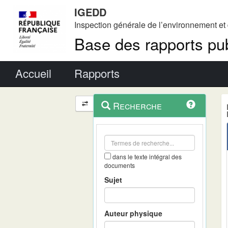
IGEDD
Inspection générale de l’environnement e
Base des rapports pub
Menu principal
Accueil
Rapports
Menu
Navigation
Recherche
contextuel
et
outils
annexes
dans le texte intégral des
documents
Sujet
Auteur physique