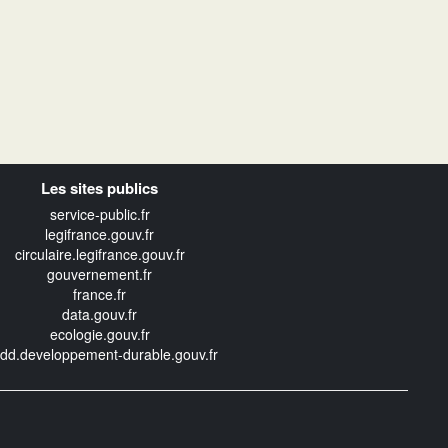
Les sites publics
service-public.fr
legifrance.gouv.fr
circulaire.legifrance.gouv.fr
gouvernement.fr
france.fr
data.gouv.fr
ecologie.gouv.fr
edd.developpement-durable.gouv.fr