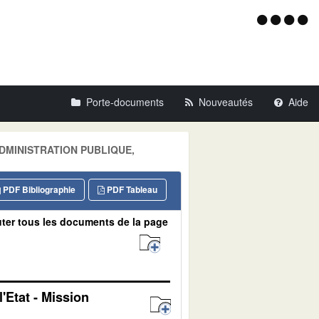
Menu
d'acce
Porte-documents
Nouveautés
Aide
: ADMINISTRATION PUBLIQUE,
PDF Bibliographie
PDF Tableau
ter tous les documents de la page
'Etat - Mission