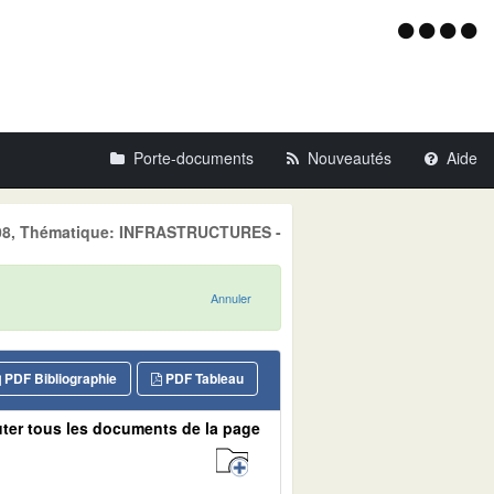
Menu
d'acce
Porte-documents
Nouveautés
Aide
 2008, Thématique: INFRASTRUCTURES -
Annuler
PDF Bibliographie
PDF Tableau
ter tous les documents de la page