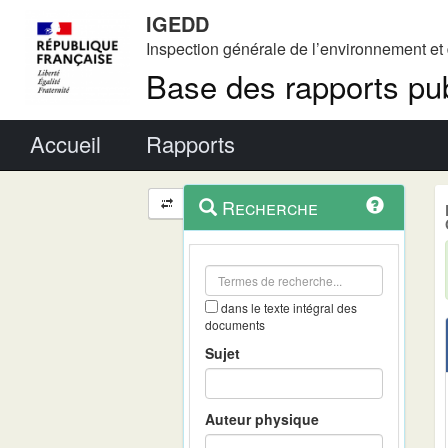
IGEDD
Inspection générale de l’environnement e
Base des rapports pub
Menu principal
Accueil
Rapports
Menu
Navigation
Recherche
contextuel
et
outils
annexes
dans le texte intégral des
documents
Sujet
Auteur physique