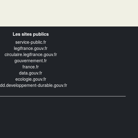
Les sites publics
service-public.fr
legifrance.gouv.fr
circulaire.legifrance.gouv.fr
gouvernement.fr
france.fr
data.gouv.fr
ecologie.gouv.fr
edd.developpement-durable.gouv.fr