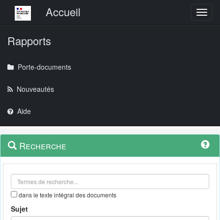
Menu principal
Accueil
Toggl
Rapports
Porte-documents
Nouveautés
Aide
Menu
Navigation
Recherche
contextuel
et
outils
annexes
dans le texte intégral des documents
Sujet