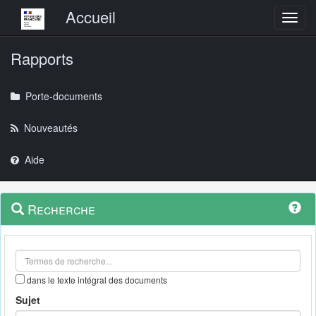
Menu principal
Accueil
Toggl
Rapports
Porte-documents
Nouveautés
Aide
Menu
Navigation
Recherche
contextuel
et
outils
annexes
dans le texte intégral des documents
Sujet