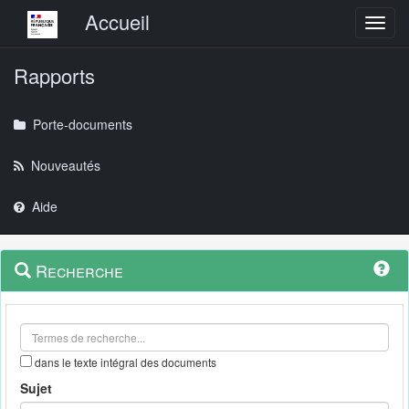
Menu principal
Accueil
Toggl
Rapports
Porte-documents
Nouveautés
Aide
Menu
Navigation
Recherche
contextuel
et
outils
annexes
dans le texte intégral des documents
Sujet