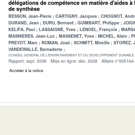
délégations de compétence en matière d'aides à l
de synthèse
BESSON, Jean-Pierre
CARTIGNY, Jacques
CHOGNOT, Andr
DURAND, Jean
DURU, Bernard
GUIMBART, Philippe
JOIGN
KELIFA, Paul
LASSAIGNE, Yves
LENOEL, François
MARSA
MASNIERES, Jean-Luc
MASSENET, Yves
MICHEL, Alain
P
PREVOT, Marc
ROMAN, José
SCHMITT, Mireille
STOREZ, 
VANDEWALLE, Bernadette
CONSEIL GENERAL DE L'ENVIRONNEMENT ET DU DEVELOPPEMENT DURABLE
Rapport: sept. 2008
Mise en ligne: déc. 2008
Affaire n°005164
Accéder à la notice