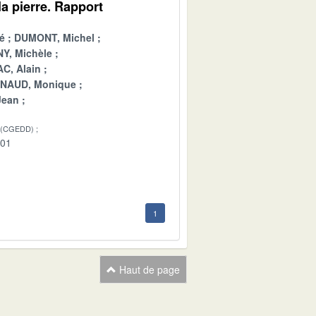
a pierre. Rapport
é
DUMONT, Michel
Y, Michèle
C, Alain
INAUD, Monique
Jean
 (CGEDD)
-01
1
Haut de page