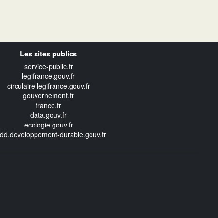
Les sites publics
service-public.fr
legifrance.gouv.fr
circulaire.legifrance.gouv.fr
gouvernement.fr
france.fr
data.gouv.fr
ecologie.gouv.fr
edd.developpement-durable.gouv.fr