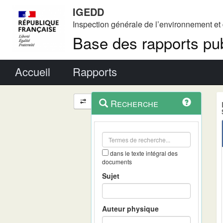
IGEDD
Inspection générale de l’environnement e
Base des rapports pub
Menu principal
Accueil
Rapports
Menu
Navigation
Recherche
contextuel
et
outils
annexes
dans le texte intégral des
documents
Sujet
Auteur physique