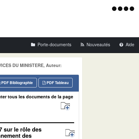
Menu
d'acce
Porte-documents
Nouveautés
Aide
RVICES DU MINISTERE, Auteur:
PDF Bibliographie
PDF Tableau
ter tous les documents de la page
7 sur le rôle des
onnement des