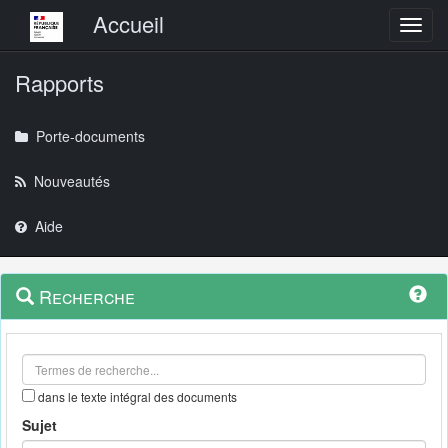
Menu principal
Accueil
Toggl
Rapports
Porte-documents
Nouveautés
Aide
Menu
Navigation
Recherche
contextuel
et
outils
annexes
dans le texte intégral des documents
Sujet