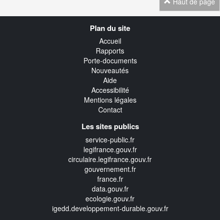
Haut de page
Navigation
Plan du site
transverse
Accueil
Rapports
Porte-documents
Nouveautés
Aide
Accessibilité
Mentions légales
Contact
Les sites publics
service-public.fr
legifrance.gouv.fr
circulaire.legifrance.gouv.fr
gouvernement.fr
france.fr
data.gouv.fr
ecologie.gouv.fr
igedd.developpement-durable.gouv.fr