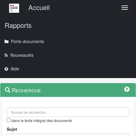
Menu principal
Accueil
Toggl
Rapports
Porte-documents
Nouveautés
Aide
Menu
Navigation
Recherche
contextuel
et
outils
annexes
dans le texte intégral des documents
Sujet