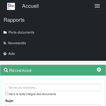
Menu principal
Accueil
Toggl
Rapports
Porte-documents
Nouveautés
Aide
Menu
Navigation
Recherche
contextuel
et
outils
annexes
dans le texte intégral des documents
Sujet