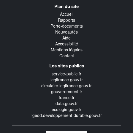
Navigation
Plan du site
transverse
Accueil
Rapports
Porte-documents
Nouveautés
Aide
Accessibilité
Mentions légales
Contact
Les sites publics
service-public.fr
legifrance.gouv.fr
circulaire.legifrance.gouv.fr
gouvernement.fr
france.fr
data.gouv.fr
ecologie.gouv.fr
igedd.developpement-durable.gouv.fr