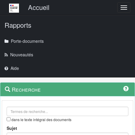
Menu principal
Accueil
Toggl
Rapports
Porte-documents
Nouveautés
Aide
Menu
Navigation
Recherche
contextuel
et
outils
annexes
dans le texte intégral des documents
Sujet