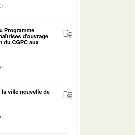
01
 du Programme
maîtrises d'ouvrage
ion du CGPC aux
01
la ville nouvelle de
01