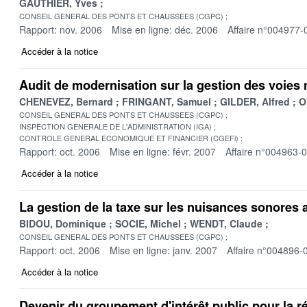
GAUTHIER, Yves
CONSEIL GENERAL DES PONTS ET CHAUSSEES (CGPC)
Rapport: nov. 2006
Mise en ligne: déc. 2006
Affaire n°004977-
Accéder à la notice
Audit de modernisation sur la gestion des voies
CHENEVEZ, Bernard
FRINGANT, Samuel
GILDER, Alfred
O
CONSEIL GENERAL DES PONTS ET CHAUSSEES (CGPC)
INSPECTION GENERALE DE L'ADMINISTRATION (IGA)
CONTROLE GENERAL ECONOMIQUE ET FINANCIER (CGEFi)
Rapport: oct. 2006
Mise en ligne: févr. 2007
Affaire n°004963-
Accéder à la notice
La gestion de la taxe sur les nuisances sonores
BIDOU, Dominique
SOCIE, Michel
WENDT, Claude
CONSEIL GENERAL DES PONTS ET CHAUSSEES (CGPC)
Rapport: oct. 2006
Mise en ligne: janv. 2007
Affaire n°004896-
Accéder à la notice
Devenir du groupement d'intérêt public pour la ré