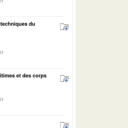
01
 techniques du
01
itimes et des corps
01