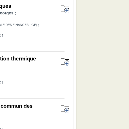
iques
eorges
LE DES FINANCES (IGF)
01
ation thermique
01
el commun des