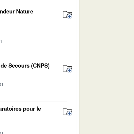
andeur Nature
01
s de Secours (CNPS)
01
ratoires pour le
01