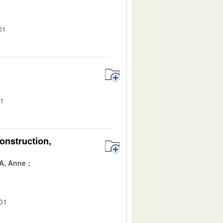
01
01
onstruction,
A, Anne
-01