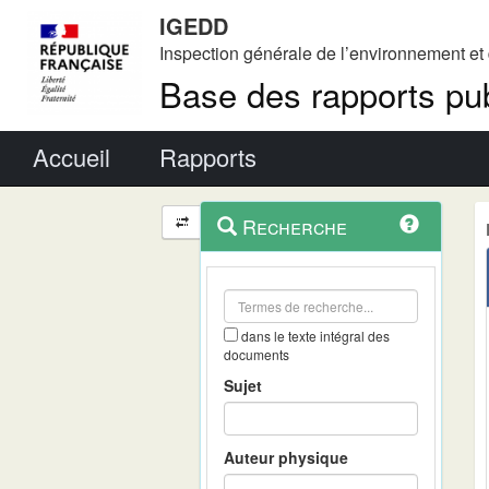
IGEDD
Inspection générale de l’environnement e
Base des rapports pub
Menu principal
Accueil
Rapports
Menu
Navigation
Recherche
contextuel
et
outils
annexes
dans le texte intégral des
documents
Sujet
Auteur physique