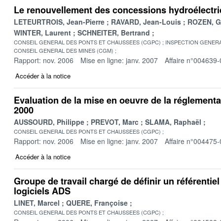
Le renouvellement des concessions hydroélectr
LETEURTROIS, Jean-Pierre
RAVARD, Jean-Louis
ROZEN, G
WINTER, Laurent
SCHNEITER, Bertrand
CONSEIL GENERAL DES PONTS ET CHAUSSEES (CGPC)
INSPECTION GENERA
CONSEIL GENERAL DES MINES (CGM)
Rapport: nov. 2006
Mise en ligne: janv. 2007
Affaire n°004639-
Accéder à la notice
Evaluation de la mise en oeuvre de la réglement
2000
AUSSOURD, Philippe
PREVOT, Marc
SLAMA, Raphaël
CONSEIL GENERAL DES PONTS ET CHAUSSEES (CGPC)
Rapport: nov. 2006
Mise en ligne: janv. 2007
Affaire n°004475-
Accéder à la notice
Groupe de travail chargé de définir un référenti
logiciels ADS
LINET, Marcel
QUERE, Françoise
CONSEIL GENERAL DES PONTS ET CHAUSSEES (CGPC)