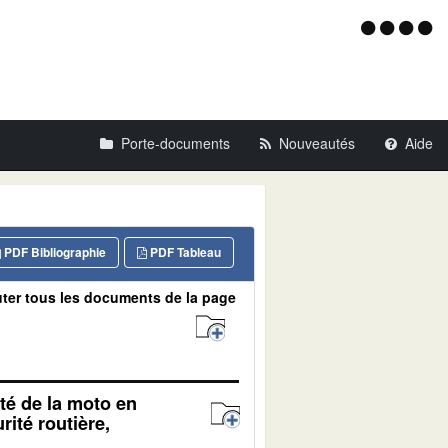
Menu
d'acce
Porte-documents
Nouveautés
Aide
PDF Bibliographie
PDF Tableau
ter tous les documents de la page
té de la moto en
rité routière,