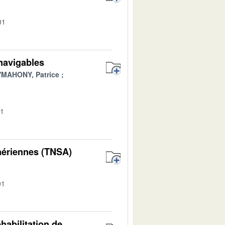
01
 navigables
'MAHONY, Patrice
01
 aériennes (TNSA)
01
habilitation de