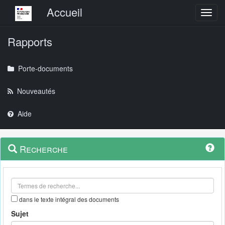
Menu principal
Accueil
Toggl
Rapports
Porte-documents
Nouveautés
Aide
Menu
Navigation
Recherche
contextuel
et
outils
annexes
dans le texte intégral des documents
Sujet