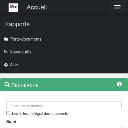
Menu principal
Accueil
Toggl
Rapports
Porte-documents
Nouveautés
Aide
Menu
Navigation
Recherche
contextuel
et
outils
annexes
dans le texte intégral des documents
Sujet