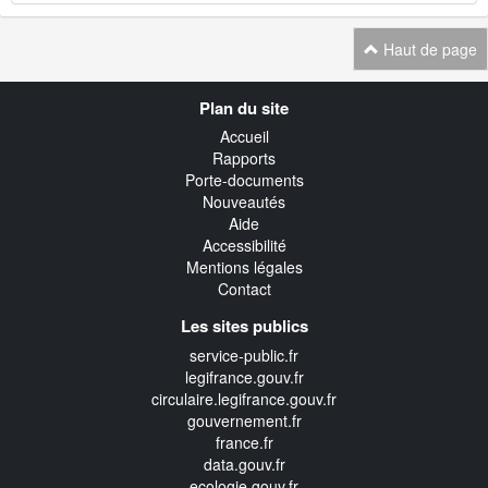
Haut de page
Navigation
Plan du site
transverse
Accueil
Rapports
Porte-documents
Nouveautés
Aide
Accessibilité
Mentions légales
Contact
Les sites publics
service-public.fr
legifrance.gouv.fr
circulaire.legifrance.gouv.fr
gouvernement.fr
france.fr
data.gouv.fr
ecologie.gouv.fr