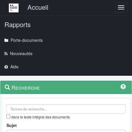
Menu principal
Accueil
Toggl
Rapports
Porte-documents
Nouveautés
Aide
Menu
Navigation
Recherche
contextuel
et
outils
annexes
dans le texte intégral des documents
Sujet