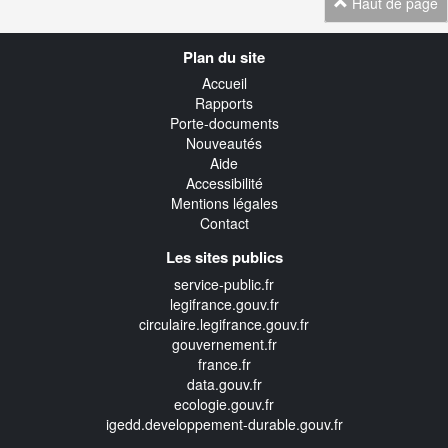
Haut de page
Navigation
Plan du site
transverse
Accueil
Rapports
Porte-documents
Nouveautés
Aide
Accessibilité
Mentions légales
Contact
Les sites publics
service-public.fr
legifrance.gouv.fr
circulaire.legifrance.gouv.fr
gouvernement.fr
france.fr
data.gouv.fr
ecologie.gouv.fr
igedd.developpement-durable.gouv.fr