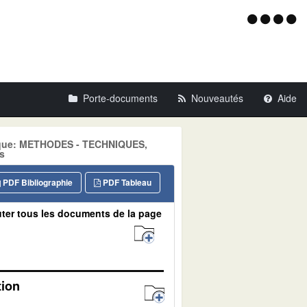
Menu
d'acce
Porte-documents
Nouveautés
Aide
atique: METHODES - TECHNIQUES,
s
PDF Bibliographie
PDF Tableau
ter tous les documents de la page
tion