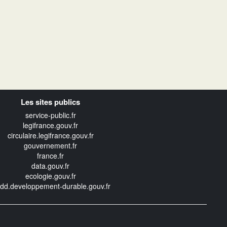
Les sites publics
service-public.fr
legifrance.gouv.fr
circulaire.legifrance.gouv.fr
gouvernement.fr
france.fr
data.gouv.fr
ecologie.gouv.fr
edd.developpement-durable.gouv.fr