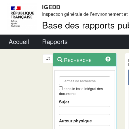
IGEDD
Inspection générale de l’environnement e
Base des rapports pub
Menu principal
Accueil
Rapports
Menu
Navigation
Recherche
contextuel
et
outils
annexes
dans le texte intégral des
documents
Sujet
Auteur physique