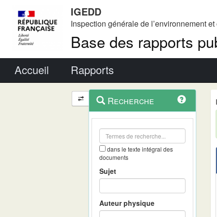
IGEDD
Inspection générale de l’environnement e
Base des rapports pub
Menu principal
Accueil
Rapports
Menu
Navigation
Recherche
contextuel
et
outils
annexes
dans le texte intégral des
documents
Sujet
Auteur physique