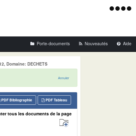
Menu
d'acce
Porte-documents
Nouveautés
Aide
 2012, Domaine: DECHETS
Annuler
PDF Bibliographie
PDF Tableau
ter tous les documents de la page