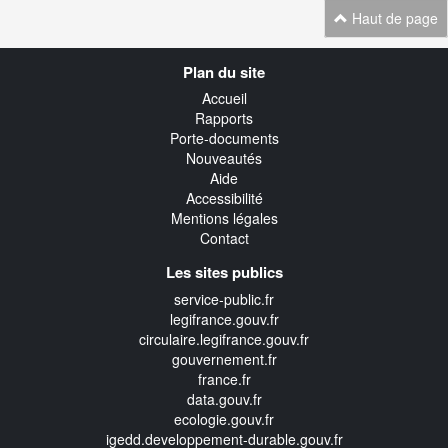
Haut de page
Navigation
Plan du site
transverse
Accueil
Rapports
Porte-documents
Nouveautés
Aide
Accessibilité
Mentions légales
Contact
Les sites publics
service-public.fr
legifrance.gouv.fr
circulaire.legifrance.gouv.fr
gouvernement.fr
france.fr
data.gouv.fr
ecologie.gouv.fr
igedd.developpement-durable.gouv.fr