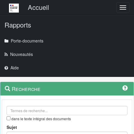
Menu principal
Accueil
Toggl
Rapports
Porte-documents
Nouveautés
Aide
Menu
Navigation
Recherche
contextuel
et
outils
annexes
dans le texte intégral des documents
Sujet