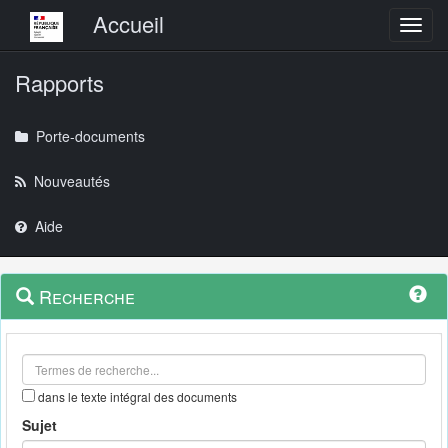
Menu principal
Accueil
Toggl
Rapports
Porte-documents
Nouveautés
Aide
Menu
Navigation
Recherche
contextuel
et
outils
annexes
dans le texte intégral des documents
Sujet