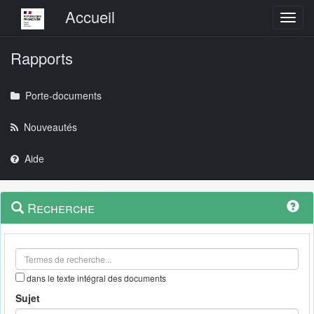
Menu principal
Accueil
Toggl
Rapports
Porte-documents
Nouveautés
Aide
Menu
Navigation
Recherche
contextuel
et
outils
annexes
dans le texte intégral des documents
Sujet