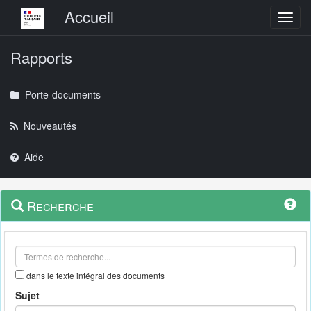
Menu principal
Accueil
Toggl
Rapports
Porte-documents
Nouveautés
Aide
Menu
Navigation
Recherche
contextuel
et
outils
annexes
dans le texte intégral des documents
Sujet