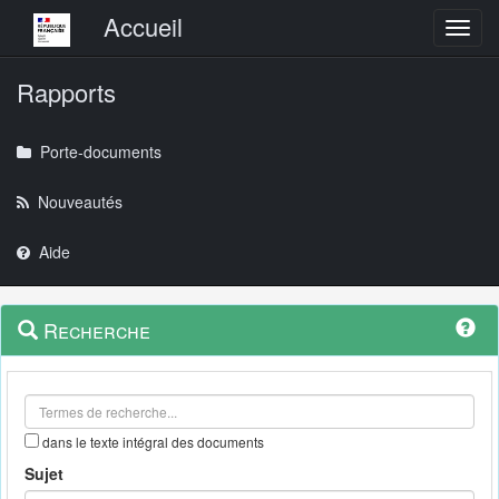
Menu principal
Accueil
Toggl
Rapports
Porte-documents
Nouveautés
Aide
Menu
Navigation
Recherche
contextuel
et
outils
annexes
dans le texte intégral des documents
Sujet