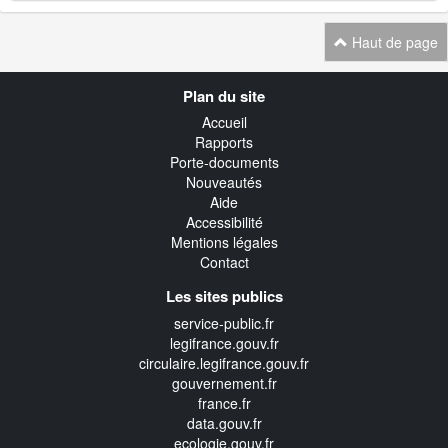
Haut de page
Navigation
Plan du site
transverse
Accueil
Rapports
Porte-documents
Nouveautés
Aide
Accessibilité
Mentions légales
Contact
Les sites publics
service-public.fr
legifrance.gouv.fr
circulaire.legifrance.gouv.fr
gouvernement.fr
france.fr
data.gouv.fr
ecologie.gouv.fr