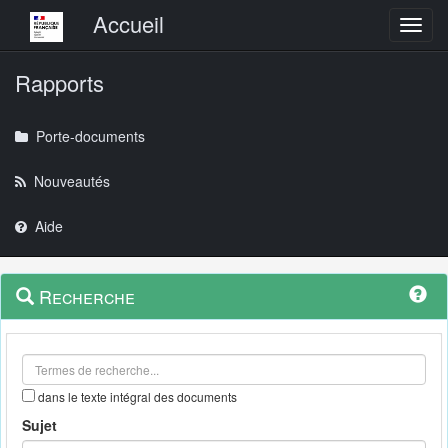
Menu principal
Accueil
Toggl
Rapports
Porte-documents
Nouveautés
Aide
Menu
Navigation
Recherche
contextuel
et
outils
annexes
dans le texte intégral des documents
Sujet