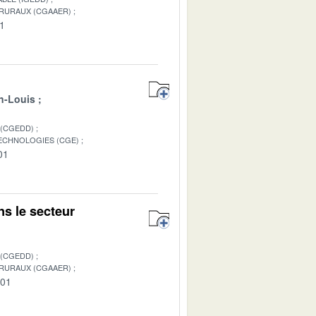
 RURAUX (CGAAER)
01
n-Louis
 (CGEDD)
TECHNOLOGIES (CGE)
01
s le secteur
 (CGEDD)
 RURAUX (CGAAER)
-01