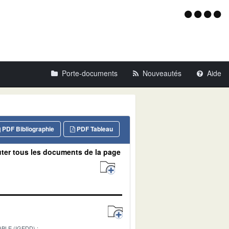
Menu
d'acce
Porte-documents
Nouveautés
Aide
PDF Bibliographie
PDF Tableau
ter tous les documents de la page
BLE (IGEDD)