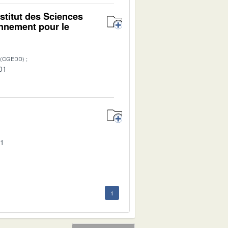
nstitut des Sciences
onnement pour le
 (CGEDD)
01
01
1