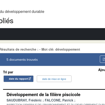
t du développement durable
liés
Résultats de recherche : - Mot clé: développement
5 documents trouvés
Ajou
Tri par
date du rapport
date de mise en ligne
Développement de la filière piscicole
SAUDUBRAY, Frédéric
FALCONE, Patrick
INSPECTION GENERALE DE L'ENVIRONNEMENT ET DU DEVELOPPEMENT DURA