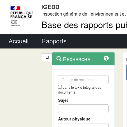
IGEDD
Inspection générale de l’environnement e
Base des rapports pub
Menu principal
Accueil
Rapports
Menu
Navigation
Recherche
contextuel
et
outils
annexes
dans le texte intégral des
documents
Sujet
Auteur physique