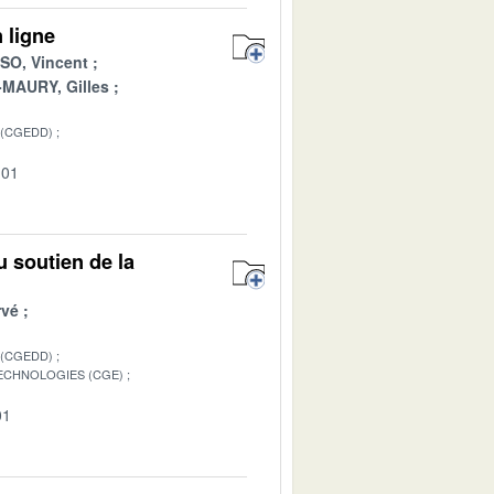
 ligne
O, Vincent
MAURY, Gilles
 (CGEDD)
-01
au soutien de la
rvé
 (CGEDD)
TECHNOLOGIES (CGE)
01