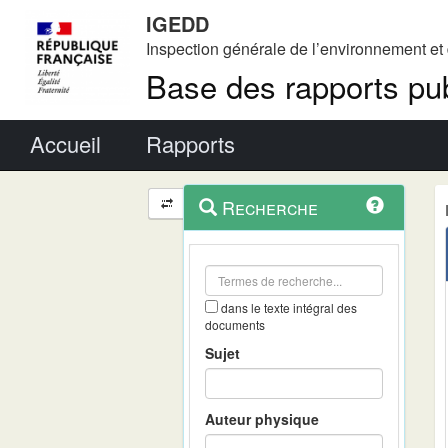
IGEDD
Inspection générale de l’environnement e
Base des rapports pub
Menu principal
Accueil
Rapports
Menu
Navigation
Recherche
contextuel
et
outils
annexes
dans le texte intégral des
documents
Sujet
Auteur physique