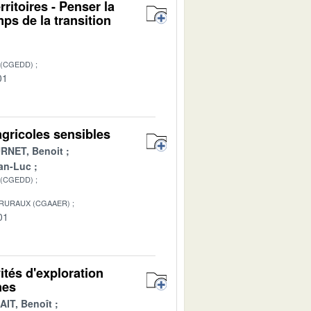
itoires - Penser la
ps de la transition
 (CGEDD)
01
agricoles sensibles
RNET, Benoit
an-Luc
 (CGEDD)
 RURAUX (CGAAER)
01
tés d'exploration
nes
AIT, Benoît