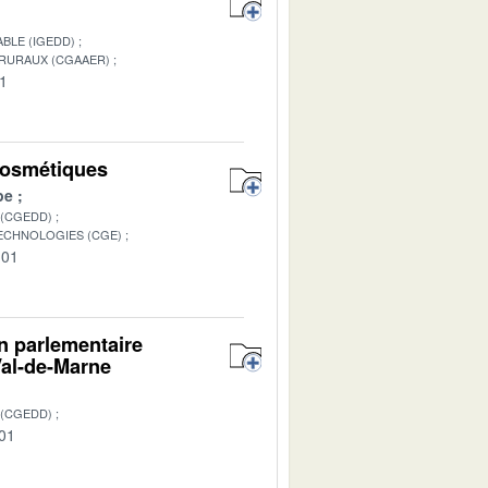
BLE (IGEDD)
 RURAUX (CGAAER)
01
 cosmétiques
pe
 (CGEDD)
TECHNOLOGIES (CGE)
-01
on parlementaire
Val-de-Marne
 (CGEDD)
-01