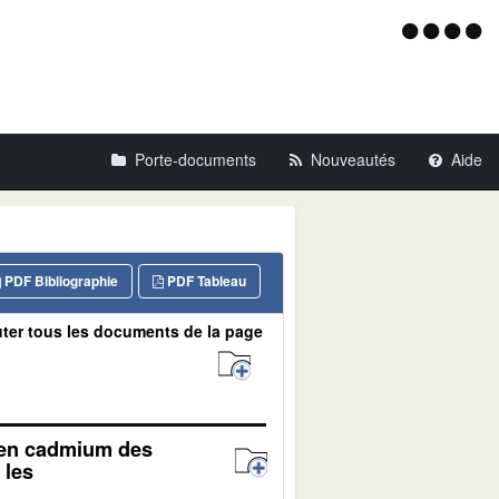
Menu
d'acce
Porte-documents
Nouveautés
Aide
PDF Bibliographie
PDF Tableau
ter tous les documents de la page
r en cadmium des
 les