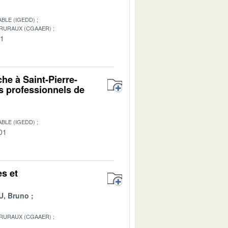
BLE (IGEDD)
 RURAUX (CGAAER)
01
che à Saint-Pierre-
es professionnels de
BLE (IGEDD)
01
es et
, Bruno
 RURAUX (CGAAER)