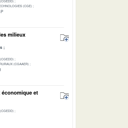
 (CGEDD)
TECHNOLOGIES (CGE)
-P
des milieux
es
 (CGEDD)
 RURAUX (CGAAER)
1
t économique et
 (CGEDD)
1