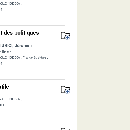
BLE (IGEDD)
01
rt des politiques
IURICI, Jérôme
line
BLE (IGEDD)
France Stratégie
01
tile
BLE (IGEDD)
-01