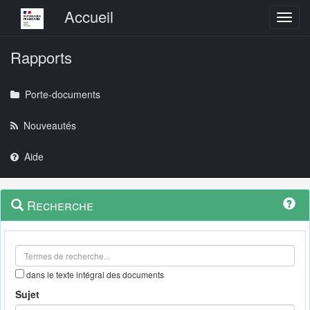
Menu principal
Accueil
Toggl
Rapports
Porte-documents
Nouveautés
Aide
Menu
Navigation
Recherche
contextuel
et
outils
annexes
dans le texte intégral des documents
Sujet