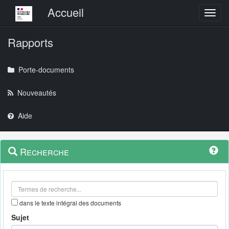
Menu principal
Accueil
Toggl
Rapports
Porte-documents
Nouveautés
Aide
Menu
Navigation
Recherche
contextuel
et
outils
annexes
dans le texte intégral des documents
Sujet