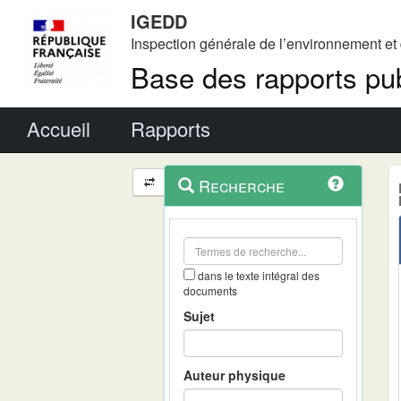
IGEDD
Inspection générale de l’environnement e
Base des rapports pub
Menu principal
Accueil
Rapports
Menu
Navigation
Recherche
contextuel
et
outils
annexes
dans le texte intégral des
documents
Sujet
Auteur physique