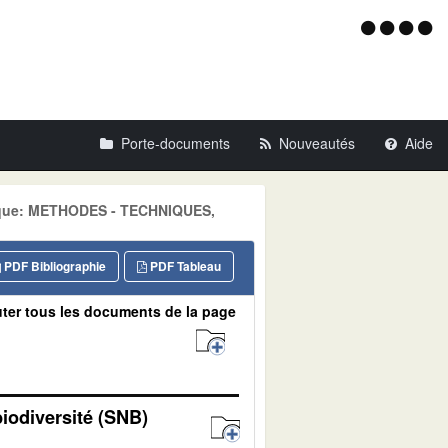
Menu
d'acce
Porte-documents
Nouveautés
Aide
atique: METHODES - TECHNIQUES,
PDF Bibliographie
PDF Tableau
ter tous les documents de la page
biodiversité (SNB)