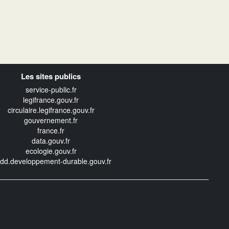
Les sites publics
service-public.fr
legifrance.gouv.fr
circulaire.legifrance.gouv.fr
gouvernement.fr
france.fr
data.gouv.fr
ecologie.gouv.fr
edd.developpement-durable.gouv.fr