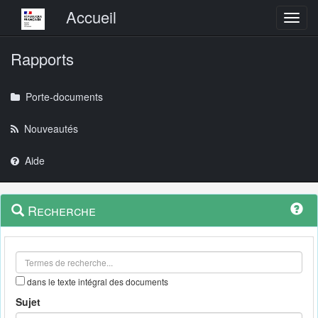
Menu principal
Accueil
Toggl
Rapports
Porte-documents
Nouveautés
Aide
Menu
Navigation
Recherche
contextuel
et
outils
annexes
dans le texte intégral des documents
Sujet