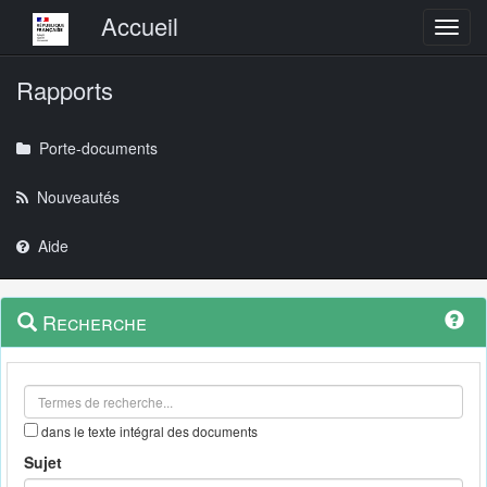
Menu principal
Accueil
Toggl
Rapports
Porte-documents
Nouveautés
Aide
Menu
Navigation
Recherche
contextuel
et
outils
annexes
dans le texte intégral des documents
Sujet