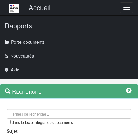
Menu principal
Accueil
Toggl
Rapports
Porte-documents
Nouveautés
Aide
Menu
Navigation
Recherche
contextuel
et
outils
annexes
dans le texte intégral des documents
Sujet