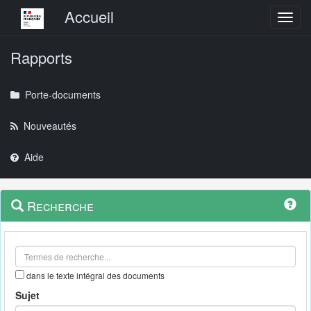
Menu principal
Accueil
Toggl
Rapports
Porte-documents
Nouveautés
Aide
Menu
Navigation
Recherche
contextuel
et
outils
annexes
dans le texte intégral des documents
Sujet