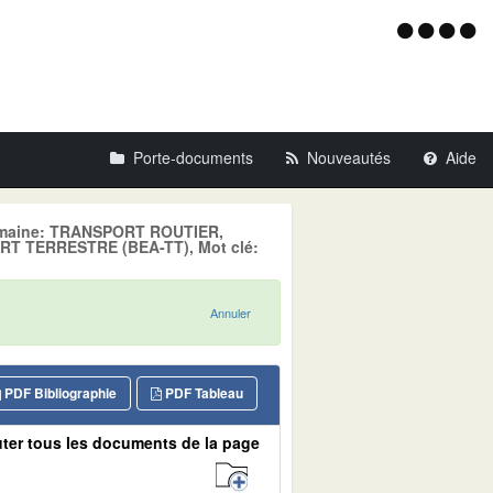
Menu
d'acce
Porte-documents
Nouveautés
Aide
 Domaine: TRANSPORT ROUTIER,
T TERRESTRE (BEA-TT), Mot clé:
Annuler
PDF Bibliographie
PDF Tableau
ter tous les documents de la page