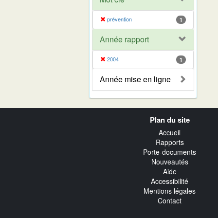
prévention
1
Année rapport
2004
1
Année mise en ligne
Navigation
Plan du site
transverse
Accueil
Rapports
Porte-documents
Nouveautés
Aide
Accessibilité
Mentions légales
Contact