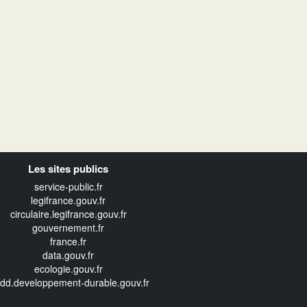
Les sites publics
service-public.fr
legifrance.gouv.fr
circulaire.legifrance.gouv.fr
gouvernement.fr
france.fr
data.gouv.fr
ecologie.gouv.fr
edd.developpement-durable.gouv.fr