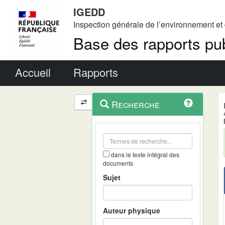
IGEDD
Inspection générale de l’environnement e
Base des rapports pub
Menu principal
Accueil
Rapports
Menu
Navigation
Recherche
contextuel
et
outils
annexes
dans le texte intégral des
documents
Sujet
Auteur physique