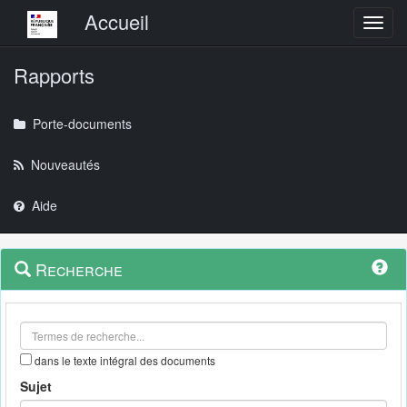
Menu principal
Accueil
Toggl
Rapports
Porte-documents
Nouveautés
Aide
Menu
Navigation
Recherche
contextuel
et
outils
annexes
dans le texte intégral des documents
Sujet