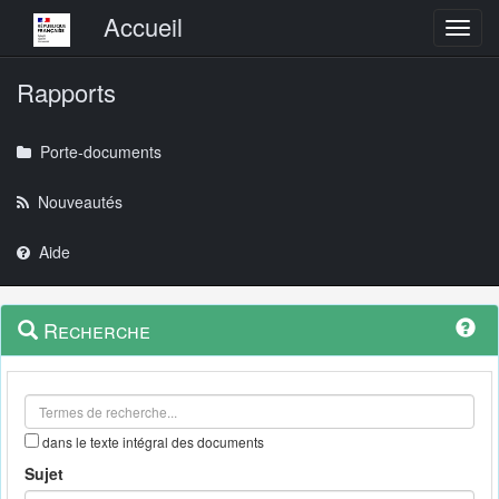
Menu principal
Accueil
Toggl
Rapports
Porte-documents
Nouveautés
Aide
Menu
Navigation
Recherche
contextuel
et
outils
annexes
dans le texte intégral des documents
Sujet