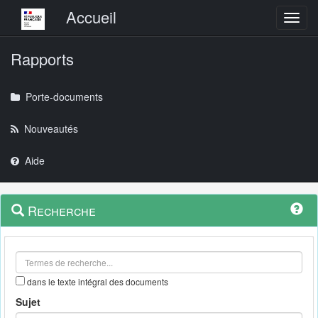
Menu principal
Accueil
Toggl
Rapports
Porte-documents
Nouveautés
Aide
Menu
Navigation
Recherche
contextuel
et
outils
annexes
dans le texte intégral des documents
Sujet