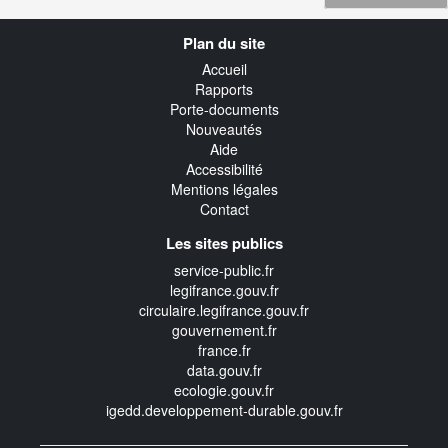
Navigation
Plan du site
transverse
Accueil
Rapports
Porte-documents
Nouveautés
Aide
Accessibilité
Mentions légales
Contact
Les sites publics
service-public.fr
legifrance.gouv.fr
circulaire.legifrance.gouv.fr
gouvernement.fr
france.fr
data.gouv.fr
ecologie.gouv.fr
igedd.developpement-durable.gouv.fr